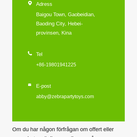

Adress
Baigou Town, Gaobeidian,
Baoding City, Hebei-
provinsen, Kina

Tel
+86-19801941225

E-post
abby@zebrapartytoys.com
Om du har någon förfrågan om offert eller