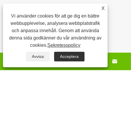
X
Vi använder cookies för att ge dig en bättre
webbupplevelse, analysera webbplatstrafik
och anpassa innehåll. Genom att använda
denna sida godkänner du vår användning av
cookies.
Sekretesspolicy
Avvisa
Acceptera
Om oss




Produkt
Nybörjare
Kontakta oss
Copyright © 2025 Baoding Yuankang Toy